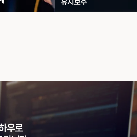
계
유지보수
노하우
로